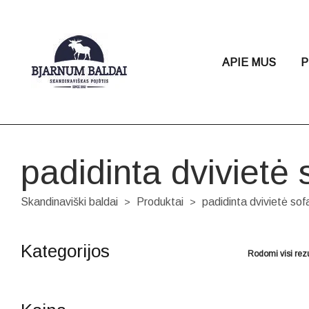
APIE MUS
P
padidinta dvivietė
Skandinaviški baldai
Produktai
padidinta dvivietė so
>
>
Kategorijos
Rodomi visi rezu