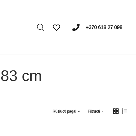
I
+370 618 27 098
h 83 cm
Rūšiuoti pagal
Filtruoti