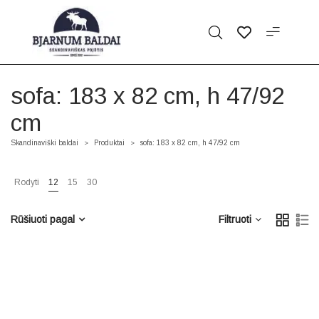
sofa: 183 x 82 cm, h 47/92
cm
Skandinaviški baldai
Produktai
sofa: 183 x 82 cm, h 47/92 cm
>
>
Rodyti
12
15
30
Rūšiuoti pagal
Filtruoti