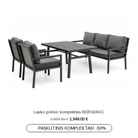
Lauko poilsio komplektas BERGERAC
3,899.00
€
1,949.00
€
PASKUTINIS KOMPLEKTAS! -50%