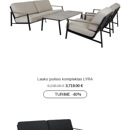
Lauko poilsio komplektas LYRA
6,195.00
€
3,719.00
€
TURIME -40%