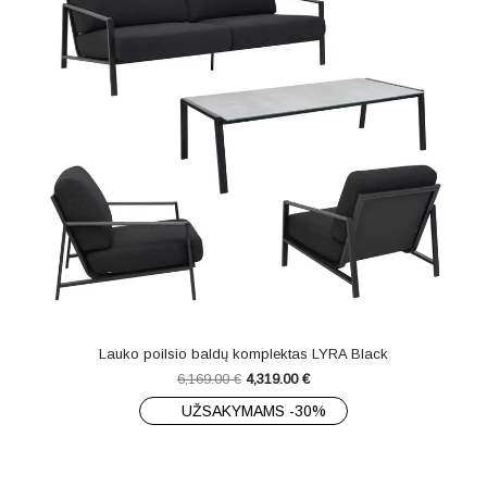
Lauko poilsio baldų komplektas LYRA Black
6,169.00
€
4,319.00
€
UŽSAKYMAMS -30%