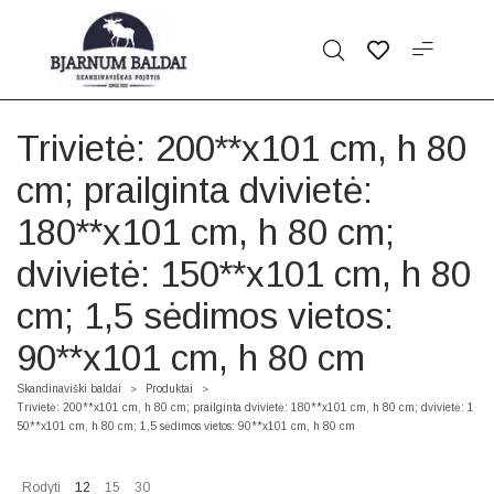
Trivietė: 200**x101 cm, h 80
cm; prailginta dvivietė:
180**x101 cm, h 80 cm;
dvivietė: 150**x101 cm, h 80
cm; 1,5 sėdimos vietos:
90**x101 cm, h 80 cm
Skandinaviški baldai
Produktai
>
>
Trivietė: 200**x101 cm, h 80 cm; prailginta dvivietė: 180**x101 cm, h 80 cm; dvivietė: 1
50**x101 cm, h 80 cm; 1,5 sėdimos vietos: 90**x101 cm, h 80 cm
Rodyti
12
15
30