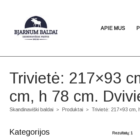
APIE MUS
P
Trivietė: 217×93 c
cm, h 78 cm. Dviv
Skandinaviški baldai
Produktai
Trivietė: 217×93 cm, 
>
>
Kategorijos
Rezultatų: 1