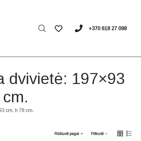
I
+370 618 27 098
a dvivietė: 197×93
 cm.
93 cm, h 78 cm.
Rūšiuoti pagal
Filtruoti