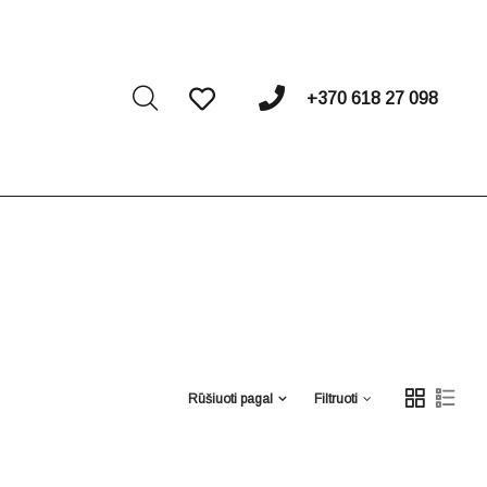
I
+370 618 27 098
Rūšiuoti pagal
Filtruoti