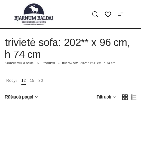
trivietė sofa: 202** x 96 cm,
h 74 cm
Skandinaviški baldai
Produktai
trivietė sofa: 202** x 96 cm, h 74 cm
>
>
Rodyti
12
15
30
Rūšiuoti pagal
Filtruoti