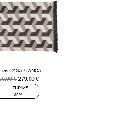
limas CASABLANCA
29.00
€
279.00
€
TURIME
-35%