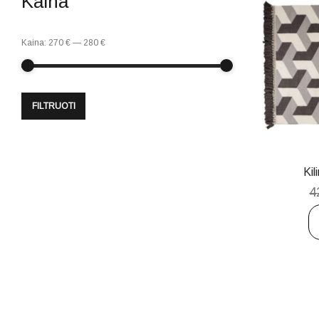
Kaina
Kaina:
270 €
—
280 €
FILTRUOTI
Ki
4