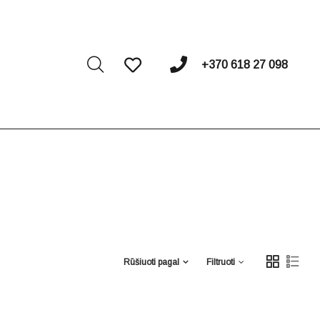
I
+370 618 27 098
Rūšiuoti pagal
Filtruoti