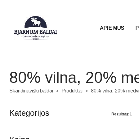
APIE MUS
P
80% vilna, 20% me
Skandinaviški baldai
Produktai
80% vilna, 20% medvi
>
>
Kategorijos
Rezultatų: 1