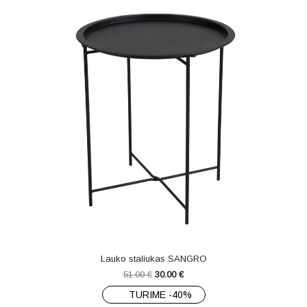
Lauko staliukas SANGRO
51.00
€
30.00
€
TURIME -40%