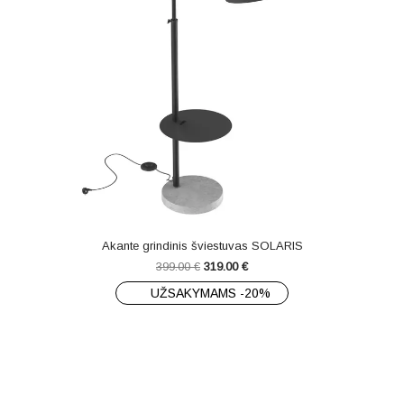
Akante grindinis šviestuvas SOLARIS
399.00
€
319.00
€
UŽSAKYMAMS -20%