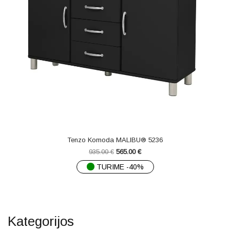
Tenzo Komoda MALIBU® 5236
935.00
€
565.00
€
TURIME -40%
Kategorijos