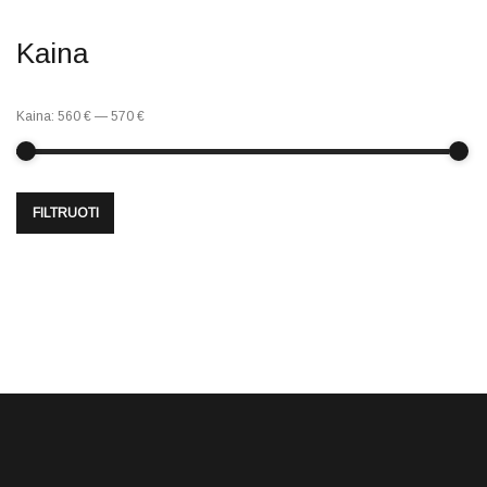
Kaina
Kaina:
560 €
—
570 €
FILTRUOTI