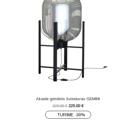
Akante grindinis šviestuvas GEMINI
320.00
€
225.00
€
TURIME -30%