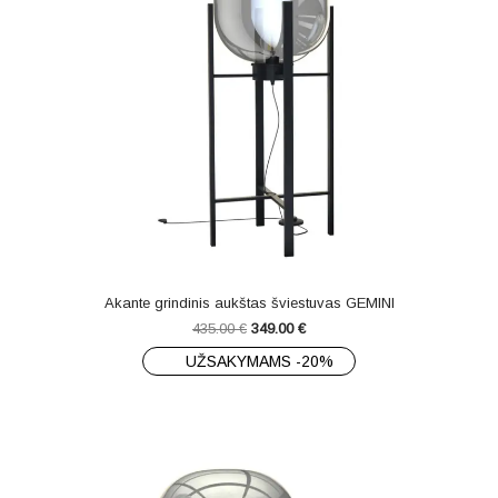
Akante grindinis aukštas šviestuvas GEMINI
435.00
€
349.00
€
UŽSAKYMAMS -20%