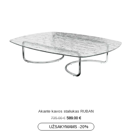
Akante kavos staliukas RUBAN
735.00
€
589.00
€
UŽSAKYMAMS -20%