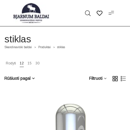
stiklas
Skandinaviški baldai
Produktai
stiklas
>
>
Rodyti
12
15
30
Rūšiuoti pagal
Filtruoti