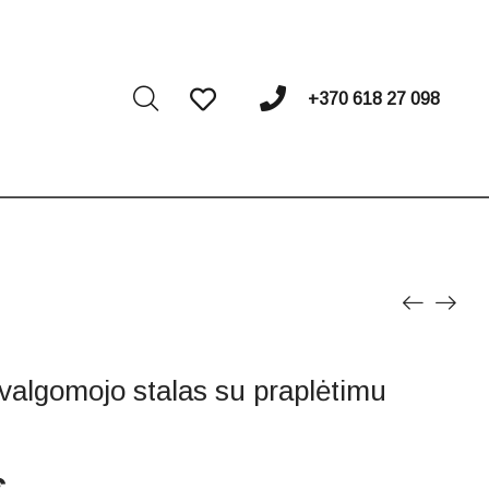
I
+370 618 27 098
algomojo stalas su praplėtimu