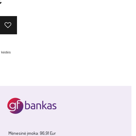
€
ir kėdės