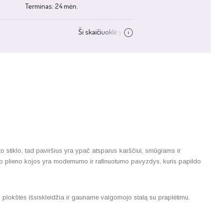
 stiklo, tad paviršius yra ypač atsparus karščiui, smūgiams ir
uoto plieno kojos yra modernumo ir rafinuotumo pavyzdys, kuris papildo
s plokštės išsiskleidžia ir gauname valgomojo stalą su praplėtimu.