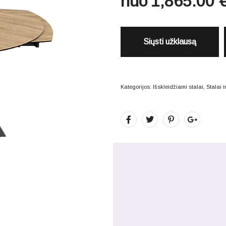
nuo
1,865.00
Siųsti užklausą
Kategorijos:
Išskleidžiami stalai
,
Stalai 