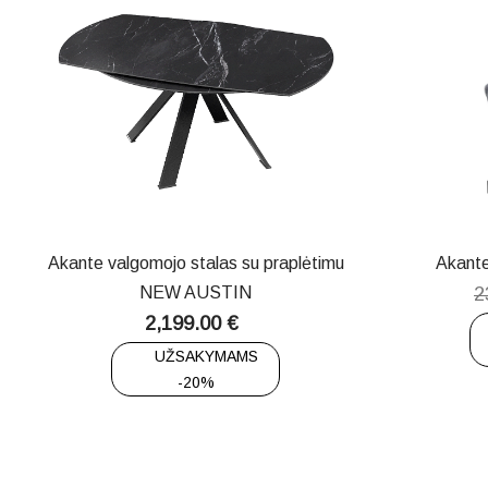
Akante valgomojo stalas su praplėtimu
Akant
NEW AUSTIN
2
2,199.00
€
UŽSAKYMAMS
-20%