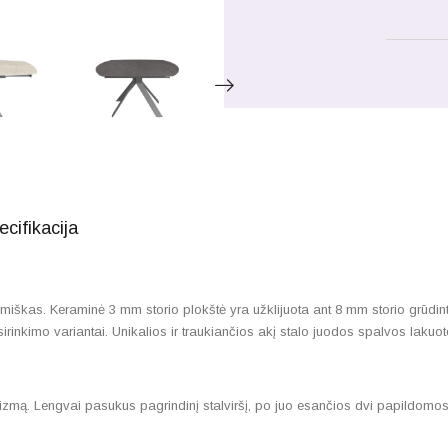
ecifikacija
škas. Keraminė 3 mm storio plokštė yra užklijuota ant 8 mm storio grūdinto
asirinkimo variantai. Unikalios ir traukiančios akį stalo juodos spalvos lak
anizmą. Lengvai pasukus pagrindinį stalviršį, po juo esančios dvi papildomo