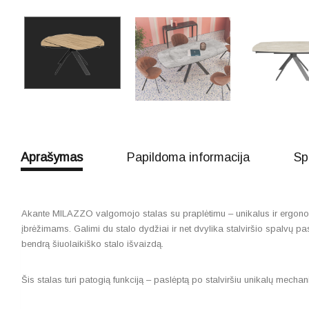
Aprašymas
Papildoma informacija
Sp
Akante MILAZZO valgomojo stalas su praplėtimu – unikalus ir ergonomi
įbrėžimams. Galimi du stalo dydžiai ir net dvylika stalviršio spalvų p
bendrą šiuolaikiško stalo išvaizdą.
Šis stalas turi patogią funkciją – paslėptą po stalviršiu unikalų mech