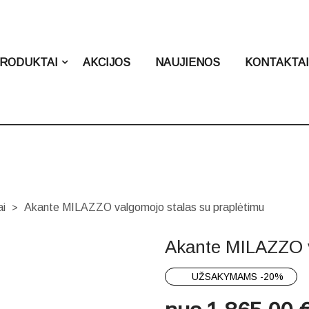
RODUKTAI
AKCIJOS
NAUJIENOS
KONTAKTA
ai
Akante MILAZZO valgomojo stalas su praplėtimu
>
Akante MILAZZO v
UŽSAKYMAMS -20%