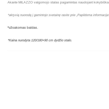
Akante MILAZZO valgomojo stalas pagamintas naudojant kokybiškas me
*aktyvią nuorodą į gamintojo svetainę rasite prie „Papildoma informacija
*užsakomas baldas.
*Kaina nurodyta 120/180×90 cm dydžio stalo.