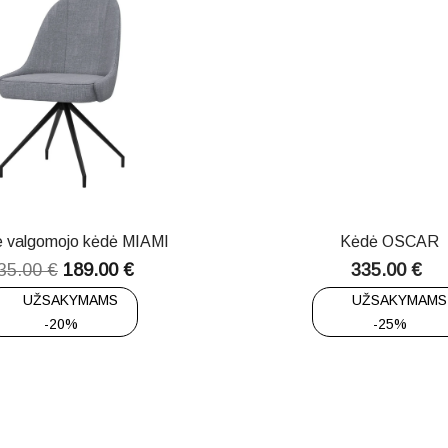
e valgomojo kėdė MIAMI
Kėdė OSCAR
35.00
€
189.00
€
335.00
€
UŽSAKYMAMS
UŽSAKYMAMS
-20%
-25%