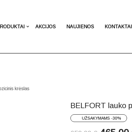
RODUKTAI
AKCIJOS
NAUJIENOS
KONTAKTA
icinis krėslas
BELFORT lauko po
UŽSAKYMAMS -30%