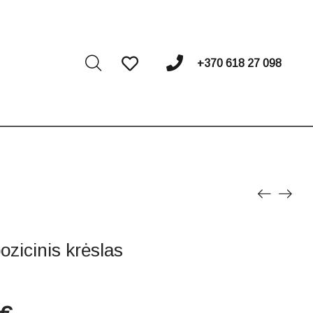
I
+370 618 27 098
zicinis krėslas