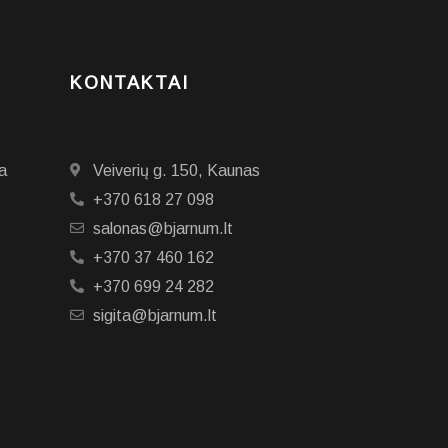
KONTAKTAI
a
Veiverių g. 150, Kaunas
+370 618 27 098
salonas@bjarnum.lt
+370 37 460 162
+370 699 24 282
sigita@bjarnum.lt