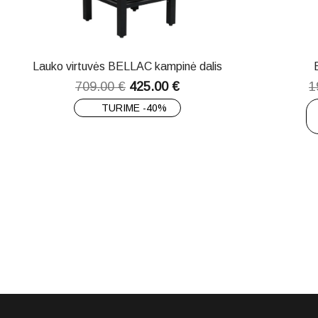
Lauko virtuvės BELLAC kampinė dalis
709.00
€
425.00
€
1
TURIME -40%