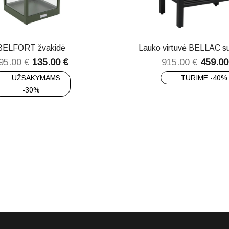
BELFORT žvakidė
Lauko virtuvė BELLAC su
95.00
€
135.00
€
915.00
€
459.0
UŽSAKYMAMS
TURIME -40%
-30%