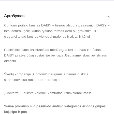
Aprašymas
Conform poilsio krėslas DAISY – tiesiog alsuoja pavasariu. DAISY –
tarsi natūrali gėlė, kurios ryškios formos dera su grakštumu ir
elegancija, tad krėslas vienodai malonus ir akiai, ir kūnui.
Pasirinkite Jums patinkančias medžiagas bei spalvas ir krėslas
DAISY pražys Jūsų svetainėje bei taps Jūsų asmenybės bei stiliaus
akcentu.
Švedų kompanija „Conform” daugiausia dėmesio skiria
skandinaviškai rankų darbo tradicijai.
„Conform” – aukšta kokybė, komfortas ir funkcionalumas!
*kaina priklauso nuo pasirinkto audinio kategorijos ar odos grupės,
kojų tipo ir pan.