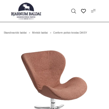
Skandinaviški baldai
Minkšti baldai
Conform poilsio krėslas DAISY
>
>