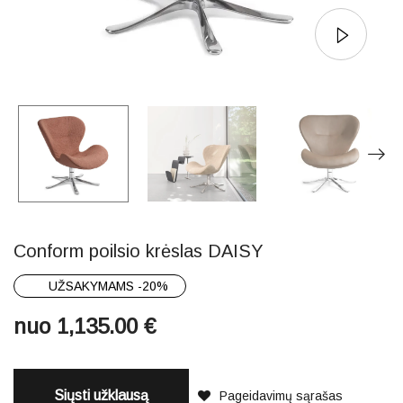
Conform poilsio krėslas DAISY
UŽSAKYMAMS -20%
nuo
1,135.00
€
Siųsti užklausą
Pageidavimų sąrašas