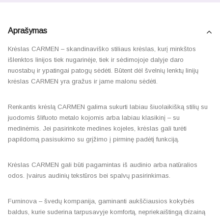
Aprašymas
Krėslas CARMEN – skandinaviško stiliaus krėslas, kurį minkštos
išlenktos linijos tiek nugarinėje, tiek ir sėdimojoje dalyje daro
nuostabų ir ypatingai patogų sėdėti. Būtent dėl švelnių lenktų linijų
krėslas CARMEN yra gražus ir jame malonu sėdėti.
Renkantis krėslą CARMEN galima sukurti labiau šiuolaikišką stilių su
juodomis šlifuoto metalo kojomis arba labiau klasikinį – su
medinėmis. Jei pasirinkote medines kojeles, krėslas gali turėti
papildomą pasisukimo su grįžimo į pirminę padėtį funkciją.
Krėslas CARMEN gali būti pagamintas iš audinio arba natūralios
odos. Įvairus audinių tekstūros bei spalvų pasirinkimas.
Furninova – švedų kompanija, gaminanti aukščiausios kokybės
baldus, kurie suderina tarpusavyje komfortą, nepriekaištingą dizainą