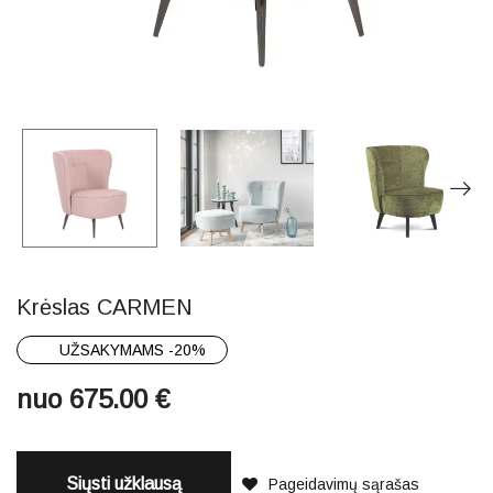
Krėslas CARMEN
UŽSAKYMAMS -20%
nuo
675.00
€
Siųsti užklausą
Pageidavimų sąrašas