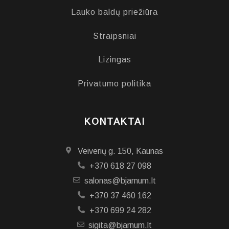
Lauko baldų priežiūra
Straipsniai
Lizingas
Privatumo politika
KONTAKTAI
Veiverių g. 150, Kaunas
+370 618 27 098
salonas@bjarnum.lt
+370 37 460 162
+370 699 24 282
sigita@bjarnum.lt