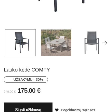
Lauko kėdė COMFY
UŽSAKYMUI -30%
175.00
€
249.00
€
Siųsti užklausą
Pageidavimų sąrašas