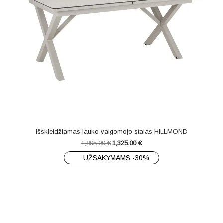
Išskleidžiamas lauko valgomojo stalas HILLMOND
1,895.00
€
1,325.00
€
UŽSAKYMAMS -30%