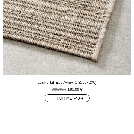
Lauko kilimas AVERIO (160×230)
305.00
€
185.00
€
TURIME -40%