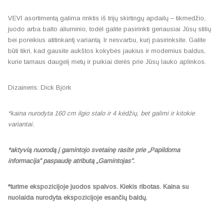
VEVI asortimentą galima rinktis iš trijų skirtingų apdailų – tikmedžio,
juodo arba balto aliuminio, todėl galite pasirinkti geriausiai Jūsų stilių
bei poreikius atitinkantį variantą. Ir nesvarbu, kurį pasirinksite. Galite
būti tikri, kad gausite aukštos kokybės jaukius ir modernius baldus,
kurie tarnaus daugelį metų ir puikiai derės prie Jūsų lauko aplinkos.
Dizaineris: Dick Björk
*kaina nurodyta 160 cm ilgio stalo ir 4 kėdžių, bet galimi ir kitokie
variantai.
*aktyvią nuorodą į gamintojo svetainę rasite prie „Papildoma
informacija” paspaudę atributą „Gamintojas”.
*turime ekspozicijoje juodos spalvos. Kiekis ribotas. K
aina su
nuolaida nurodyta ekspozicijoje esančių baldų.