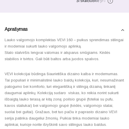
Aprašymas
Lauko valgomojo komplektas VEVI 160 – puikus sprendimas stilingai
ir moderniai sukurti lauko valgomojo aplinką.
Stalo stalviršis lengvai valomas ir atsparus smūgiams. Kėdės
stabilios ir tvirtos. Gali būti baltos arba juodos spalvos.
VEVI kolekcijai būdinga šiaurietiška dizaino kalba ir modernumas.
Tai populiari ir minimalistinė lauko baldų kolekcija, kuri, nesumažinant
patogumo bei komforto, turi elegantišką ir stilingą dizainą, tinkantį
daugumai aplinkų. Kolekciją sudaro viskas, ko reikia norint sukurti
išbaigtą lauko terasą ar kitą zoną: poilsio grupė (foteliai su pufu,
kavos staliukai) bei valgomojo grupė (kėdės, valgomojo stalai,
suolai bei gultai). Gražaus, bet tuo pačiu ir paprasto dizaino VEVI
serija patinka daugeliui žmonių. Puikiai tinka moderniai lauko
aplinkai, kurioje norite išryškinti savo stilingus lauko baldus.