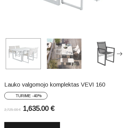
Lauko valgomojo komplektas VEVI 160
TURIME -40%
1,635.00
€
2,725.00
€