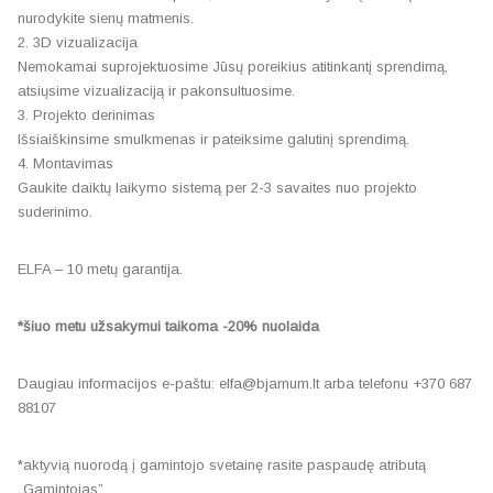
nurodykite sienų matmenis.
2. 3D vizualizacija
Nemokamai suprojektuosime Jūsų poreikius atitinkantį sprendimą,
atsiųsime vizualizaciją ir pakonsultuosime.
3. Projekto derinimas
Išsiaiškinsime smulkmenas ir pateiksime galutinį sprendimą.
4. Montavimas
Gaukite daiktų laikymo sistemą per 2-3 savaites nuo projekto
suderinimo.
ELFA – 10 metų garantija.
*šiuo metu užsakymui taikoma -20% nuolaida
Daugiau informacijos e-paštu: elfa@bjarnum.lt arba telefonu +370 687
88107
*aktyvią nuorodą į gamintojo svetainę rasite paspaudę atributą
„Gamintojas”.