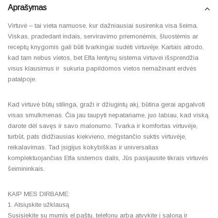
Aprašymas
Virtuvė – tai vieta namuose, kur dažniausiai susirenka visa šeima.
Viskas, pradedant indais, serviravimo priemonėmis, šluostėmis ar
receptų knygomis gali būti tvarkingai sudėti virtuvėje. Kartais atrodo,
kad tam nebus vietos, bet Elfa lentynų sistema virtuvei išsprendžia
visus klausimus ir sukuria papildomos vietos nemažinant erdvės
patalpoje.
Kad virtuvė būtų stilinga, graži ir džiugintų akį, būtina gerai apgalvoti
visas smulkmenas. Čia jau taupyti nepatariame, juo labiau, kad viską
darote dėl savęs ir savo malonumo. Tvarka ir komfortas virtuvėje,
turbūt, pats didžiausias kiekvieno, mėgstančio suktis virtuvėje,
reikalavimas. Tad įsigijus kokybiškas ir universalias
komplektuojančias Elfa sistemos dalis, Jūs pasijausite tikrais virtuvės
šeimininkais.
KAIP MES DIRBAME:
1. Atsiųskite užklausą
Susisiekite su mumis el.paštu, telefonu arba atvykite į saloną ir