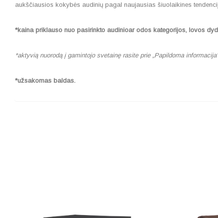
aukščiausios kokybės audinių pagal naujausias šiuolaikines tendenci
*kaina priklauso nuo pasirinkto audinioar odos kategorijos, lovos dydž
*aktyvią nuorodą į gamintojo svetainę rasite prie „Papildoma informacija
*užsakomas baldas.