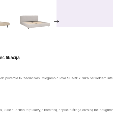
ecifikacija
i priverčia tik žadintuvas. Miegamojo lova SHABBY tinka bet kokiam interjerui
kurie suderina tarpusavyje komfortą, nepriekaištingą dizainą bei saugumą. 