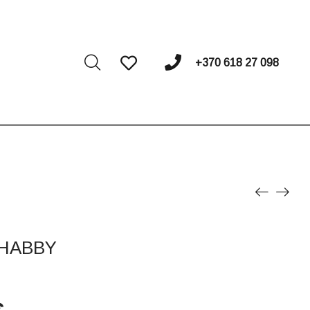
I
+370 618 27 098
SHABBY