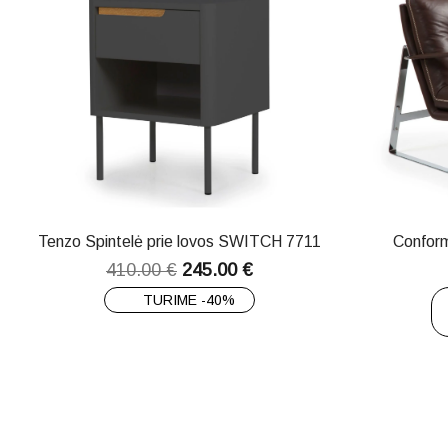
Tenzo Spintelė prie lovos SWITCH 7711
Conform
410.00
€
245.00
€
TURIME -40%