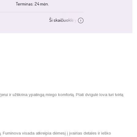
 ir užtikrina ypatingą miego komfortą. Plati dvigulė lova turi tvirtą
Furninova visada atkreipia dėmesį į įvairias detales ir ieško