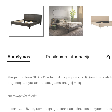
Aprašymas
Papildoma informacija
Sp
Miegamojo lova SHABBY – tai puikios proporcijos. Iš šios lovos atsikelt
pagrindą, tad yra atspari smūgiams daugelį metų.
Be patalynės dėžės.
Furninova – švedų kompanija, gaminanti aukščiausios kokybės baldus, 