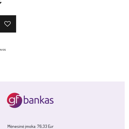
€
ovos