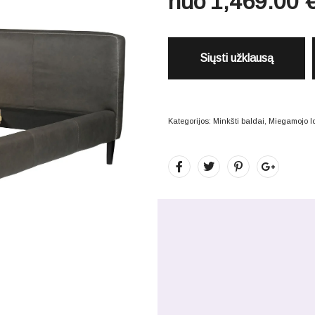
nuo
1,469.00
Siųsti užklausą
Kategorijos:
Minkšti baldai
,
Miegamojo l