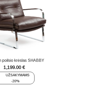
 poilsio krėslas SHABBY
1,199.00
€
UŽSAKYMAMS
-20%