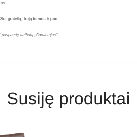
jas.
io, grotelių, kojų formos ir pan.
” paspaudę atributą „Gamintojas”.
Susiję produktai