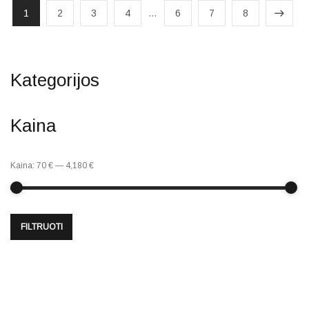
1
2
3
4
…
6
7
8
Kategorijos
Kaina
Kaina:
70 €
—
4,180 €
FILTRUOTI