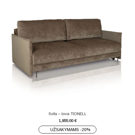
Sofa – lova TIONELL
1,955.00
€
UŽSAKYMAMS -20%