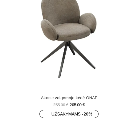
Akante valgomojo kėdė ONAE
255.00
€
205.00
€
UŽSAKYMAMS -20%