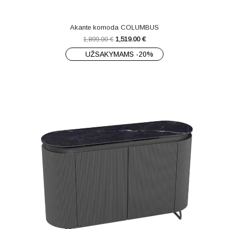
Akante komoda COLUMBUS
1,899.00
€
1,519.00
€
UŽSAKYMAMS -20%