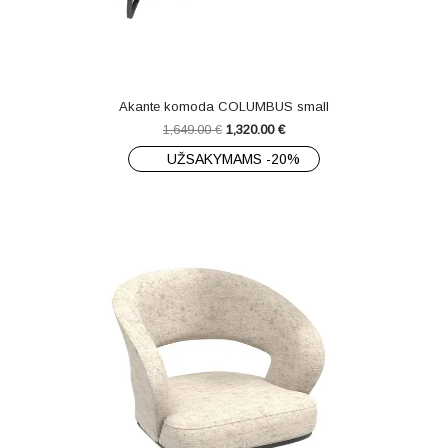
Akante komoda COLUMBUS small
1,649.00
€
1,320.00
€
UŽSAKYMAMS -20%