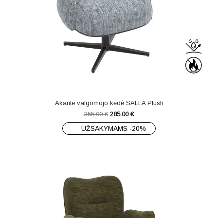
Akante valgomojo kėdė SALLA Plush
355.00
€
285.00
€
UŽSAKYMAMS -20%