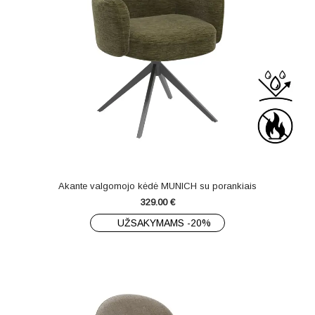
Akante valgomojo kėdė MUNICH su porankiais
329.00
€
UŽSAKYMAMS -20%