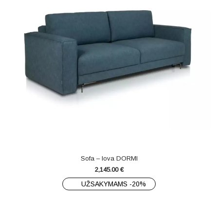
Sofa – lova DORMI
2,145.00
€
UŽSAKYMAMS -20%