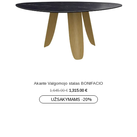
Akante Valgomojo stalas BONIFACIO
1,645.00
€
1,315.00
€
UŽSAKYMAMS -20%