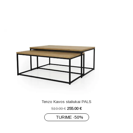
Tenzo Kavos staliukai PALS
510.00
€
255.00
€
TURIME -50%