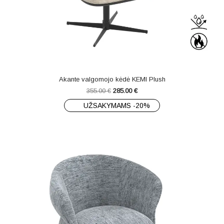
Akante valgomojo kėdė KEMI Plush
355.00
€
285.00
€
UŽSAKYMAMS -20%