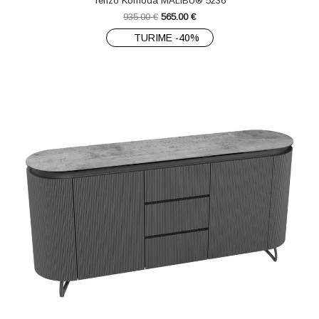
Tenzo Komoda MALIBU® 5236
935.00
€
565.00
€
TURIME -40%