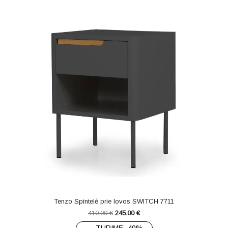
Tenzo Spintelė prie lovos SWITCH 7711
410.00
€
245.00
€