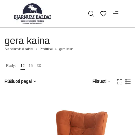
gera kaina
Skandinaviški baldai
Produktai
gera kaina
>
>
Rodyti
12
15
30
Rūšiuoti pagal
Filtruoti