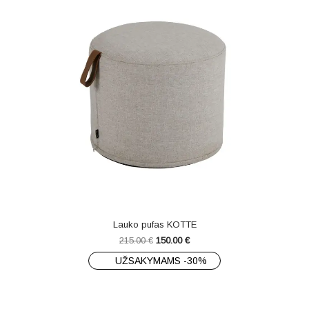
Lauko pufas KOTTE
215.00
€
150.00
€
UŽSAKYMAMS -30%