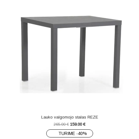
Lauko valgomojo stalas REZE
265.00
€
159.00
€
TURIME -40%