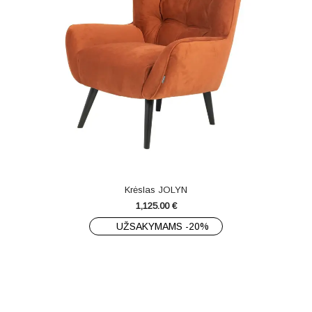
Krėslas JOLYN
1,125.00
€
UŽSAKYMAMS -20%