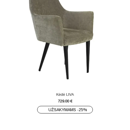
Kėdė LIVA
729.00
€
UŽSAKYMAMS -25%