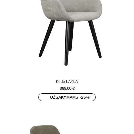
Kėdė LAYLA
399.00
€
UŽSAKYMAMS -25%