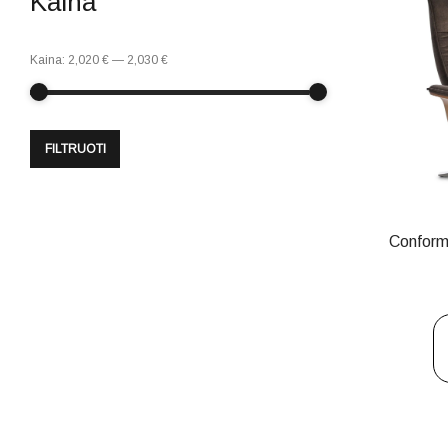
Kaina
Kaina:
2,020 €
—
2,030 €
FILTRUOTI
Conform