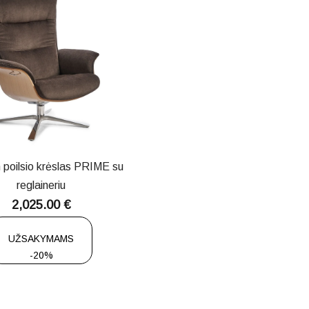
 poilsio krėslas PRIME su
reglaineriu
2,025.00
€
UŽSAKYMAMS
-20%