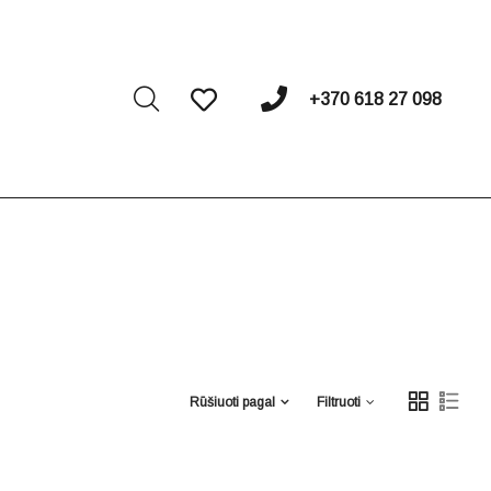
I
+370 618 27 098
Rūšiuoti pagal
Filtruoti