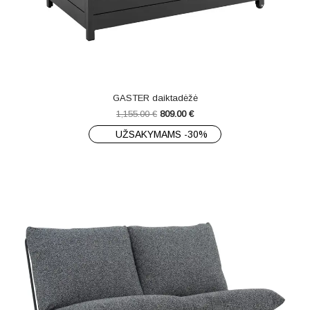
GASTER daiktadėžė
1,155.00
€
809.00
€
UŽSAKYMAMS -30%