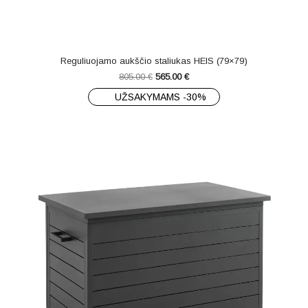
Reguliuojamo aukščio staliukas HEIS (79×79)
805.00
€
565.00
€
UŽSAKYMAMS -30%