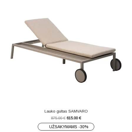
Lauko gultas SAMVARO
875.00
€
615.00
€
UŽSAKYMAMS -30%