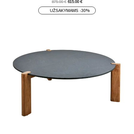
875.00
€
615.00
€
UŽSAKYMAMS -30%