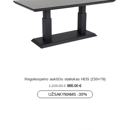
Reguliuojamo aukščio staliukas HEIS (150×79)
1,235.00
€
865.00
€
UŽSAKYMAMS -30%