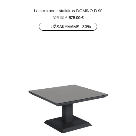
Lauko kavos staliukas DOMINO D:90
825.00
€
575.00
€
UŽSAKYMAMS -30%