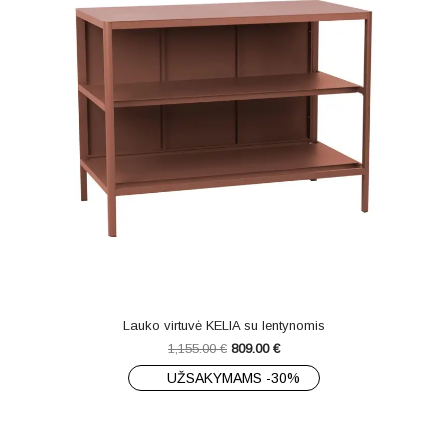
Lauko virtuvė KELIA su lentynomis
1,155.00
€
809.00
€
UŽSAKYMAMS -30%