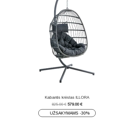
Kabantis krėslas ILLORA
825.00
€
579.00
€
UŽSAKYMAMS -30%