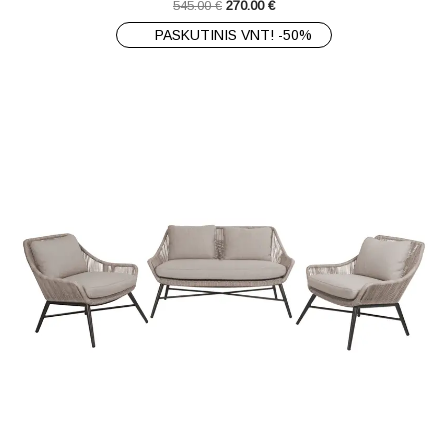
545.00
€
270.00
€
PASKUTINIS VNT! -50%