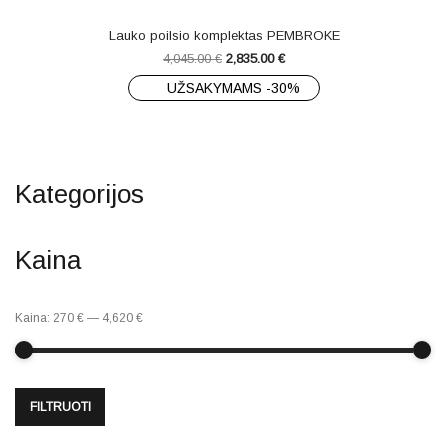
Lauko poilsio komplektas PEMBROKE
4,045.00
€
2,835.00
€
UŽSAKYMAMS -30%
Kategorijos
Kaina
Kaina:
270 €
—
4,620 €
FILTRUOTI