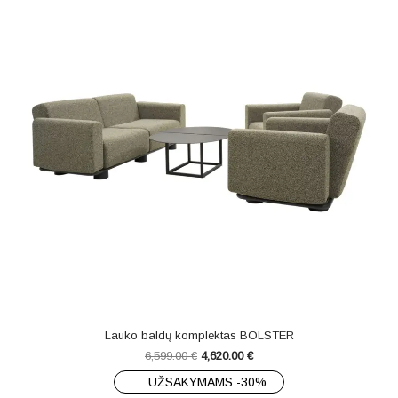
Lauko baldų komplektas BOLSTER
6,599.00
€
4,620.00
€
UŽSAKYMAMS -30%