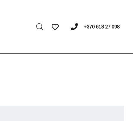
I
+370 618 27 098