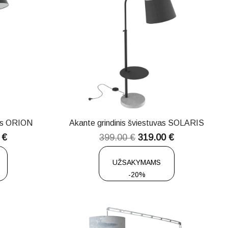
vas ORION
Akante grindinis šviestuvas SOLARIS
0
€
399.00
€
319.00
€
UŽSAKYMAMS
-20%