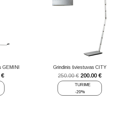
as GEMINI
Grindinis šviestuvas CITY
0
€
250.00
€
200.00
€
TURIME
-20%