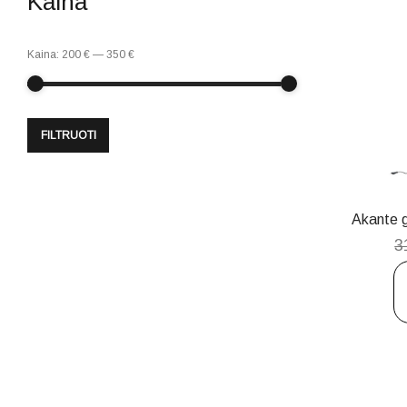
Kaina
Kaina:
200 €
—
350 €
FILTRUOTI
Akante g
3