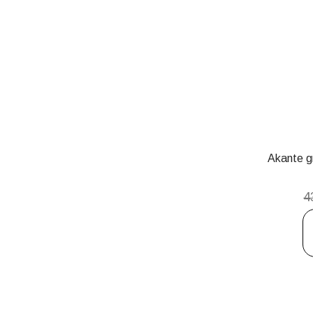
Akante gr
4