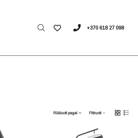
I
+370 618 27 098
Rūšiuoti pagal
Filtruoti