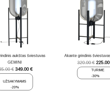
indinis aukštas šviestuvas
Akante grindinis šviestuv
GEMINI
320.00
€
225.0
35.00
€
349.00
€
TURIME
-30%
UŽSAKYMAMS
-20%