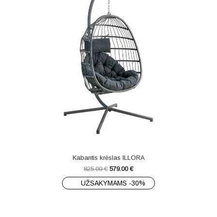
Kabantis krėslas ILLORA
825.00
€
579.00
€
UŽSAKYMAMS -30%