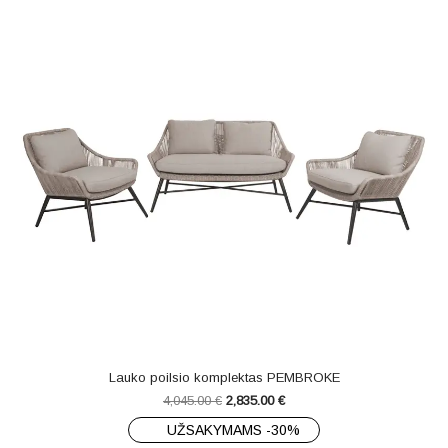
Lauko poilsio komplektas PEMBROKE
4,045.00
€
2,835.00
€
UŽSAKYMAMS -30%