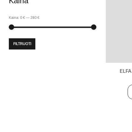
Kaina
Kaina:
0 €
—
280 €
FILTRUOTI
ELFA 