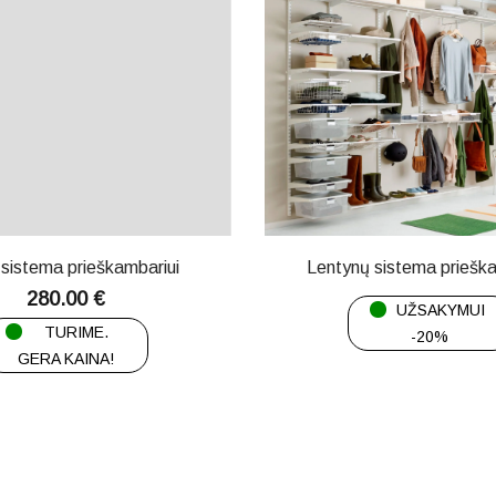
sistema prieškambariui
Lentynų sistema prieška
280.00
€
UŽSAKYMUI
TURIME.
-20%
GERA KAINA!