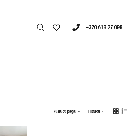
I
+370 618 27 098
Rūšiuoti pagal
Filtruoti