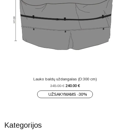
Lauko baldų uždangalas (D:300 cm)
345.00
€
240.00
€
UŽSAKYMAMS -30%
Kategorijos