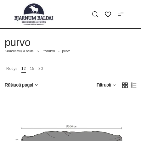
purvo
Skandinaviški baldai
Produktai
purvo
>
>
Rodyti
12
15
30
Rūšiuoti pagal
Filtruoti