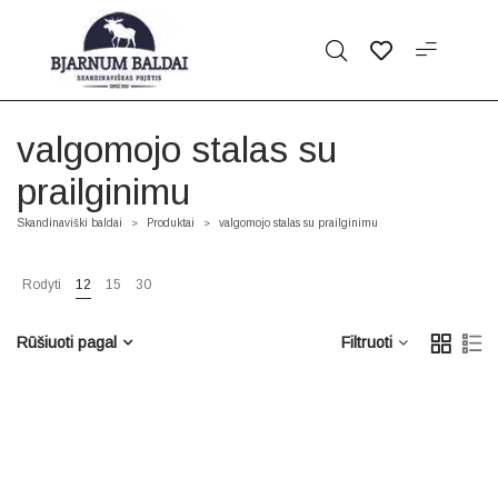
valgomojo stalas su
prailginimu
Skandinaviški baldai
Produktai
valgomojo stalas su prailginimu
>
>
Rodyti
12
15
30
Rūšiuoti pagal
Filtruoti