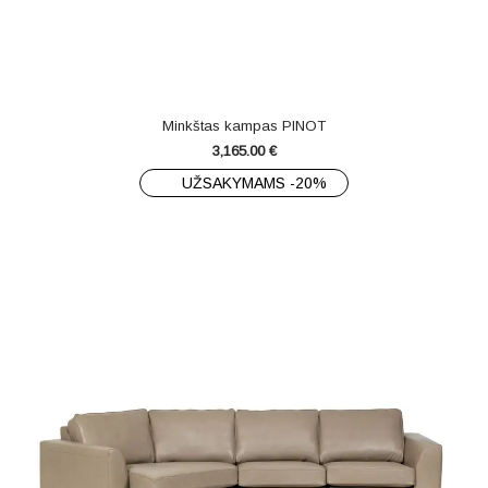
Minkštas kampas PINOT
3,165.00
€
UŽSAKYMAMS -20%