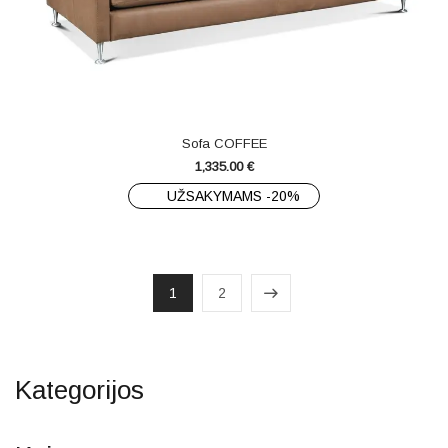
Sofa COFFEE
1,335.00
€
UŽSAKYMAMS -20%
1
2
Kategorijos