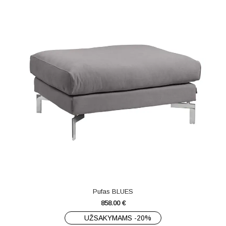
Pufas BLUES
858.00
€
UŽSAKYMAMS -20%