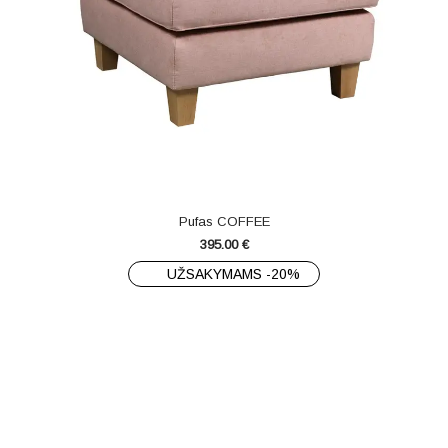
Pufas COFFEE
395.00
€
UŽSAKYMAMS -20%