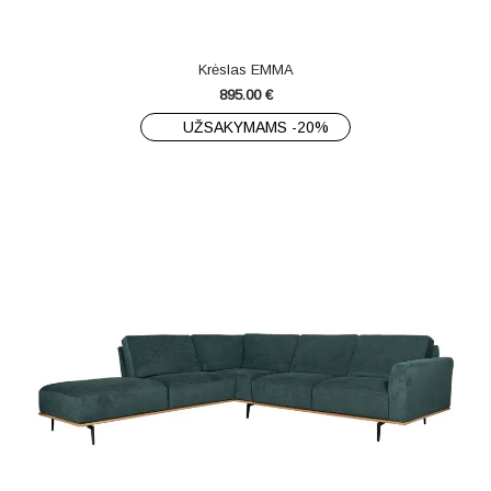
Krėslas EMMA
895.00
€
UŽSAKYMAMS -20%