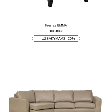
Krėslas EMMA
895.00
€
UŽSAKYMAMS -20%