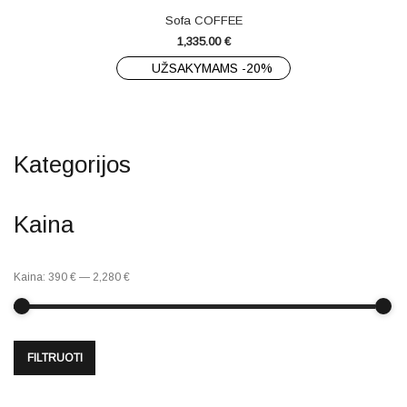
Sofa COFFEE
1,335.00
€
UŽSAKYMAMS -20%
Kategorijos
Kaina
Kaina:
390 €
—
2,280 €
FILTRUOTI