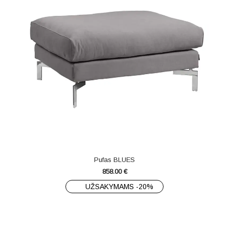
Pufas BLUES
858.00
€
UŽSAKYMAMS -20%