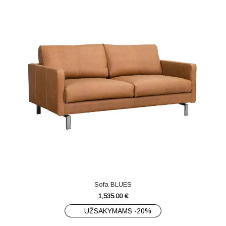
Sofa BLUES
1,535.00
€
UŽSAKYMAMS -20%