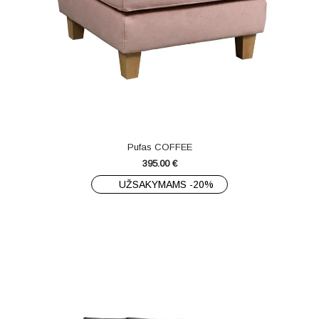
Pufas COFFEE
395.00
€
UŽSAKYMAMS -20%