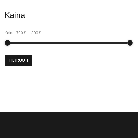
Kaina
Kaina:
790 €
—
800 €
FILTRUOTI