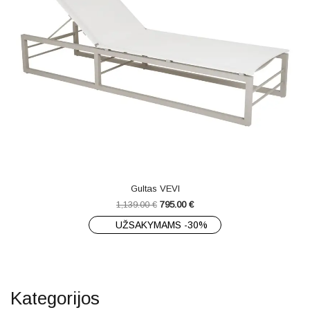
Gultas VEVI
1,139.00
€
795.00
€
UŽSAKYMAMS -30%
Kategorijos