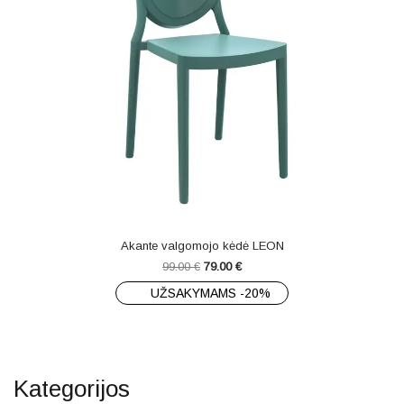
Akante valgomojo kėdė LEON
99.00
€
79.00
€
UŽSAKYMAMS -20%
Kategorijos