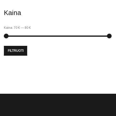
Kaina
Kaina:
70 €
—
80 €
FILTRUOTI