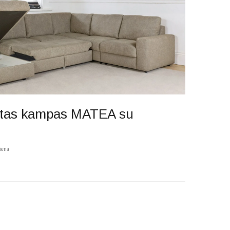
štas kampas MATEA su
iena