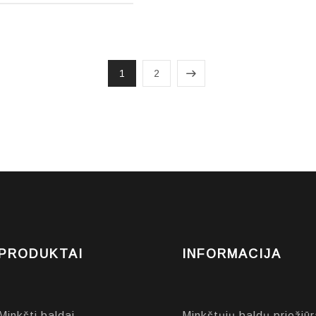
1
2
PRODUKTAI
INFORMACIJA
Minkšti baldai
Minkštųjų baldų priežiūr