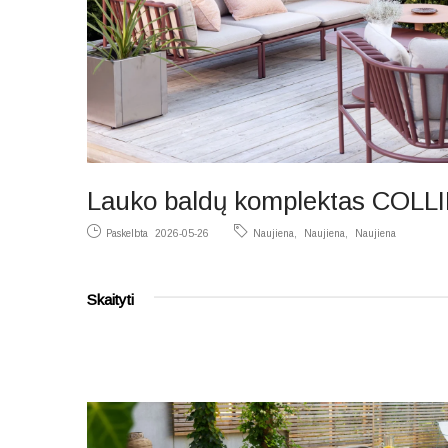
Lauko baldų komplektas COLL
Paskelbta
2026-05-26
Naujiena
Naujiena
Naujiena
Skaityti