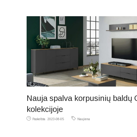
Nauja spalva korpusinių baldų C
kolekcijoje
Paskelbta
2023-08-05
Naujiena