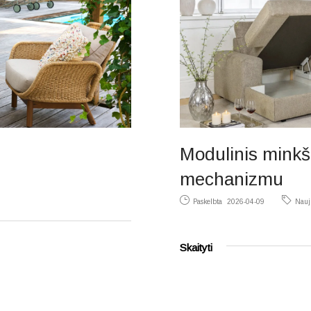
Modulinis mink
mechanizmu
Paskelbta
2026-04-09
Nauj
Skaityti