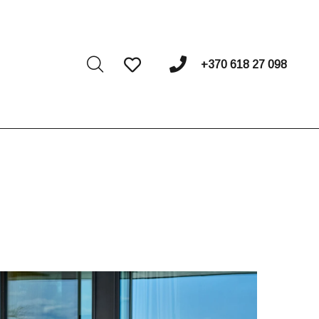
I
+370 618 27 098