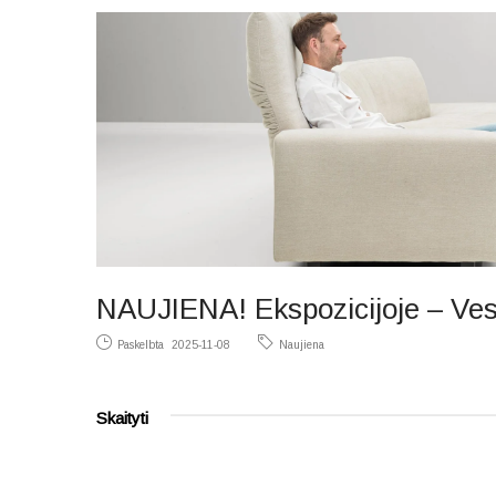
NAUJIENA! Ekspozicijoje – Ves
Paskelbta
2025-11-08
Naujiena
Skaityti