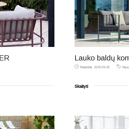
IER
Lauko baldų ko
Paskelbta
2026-05-26
Nauj
Skaityti