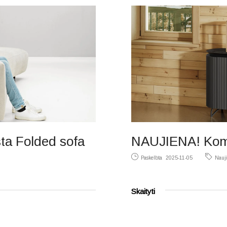
ta Folded sofa
NAUJIENA! Ko
Paskelbta
2025-11-05
Nauj
Skaityti