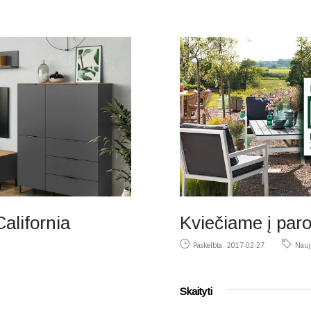
alifornia
Kviečiame į par
Paskelbta
2017-02-27
Nauj
Skaityti