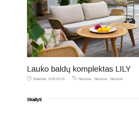
Lauko baldų komplektas LILY
Paskelbta
2026-05-26
Naujiena
Naujiena
Naujiena
Skaityti