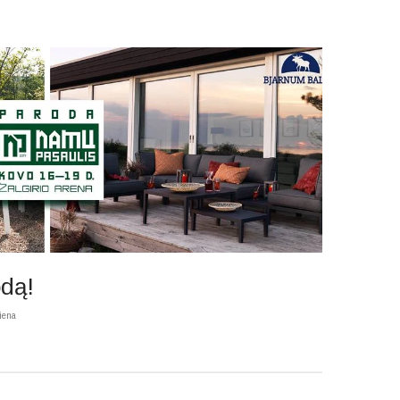
odą!
iena