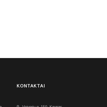
KONTAKTAI
a
Veiverių g. 150, Kaunas