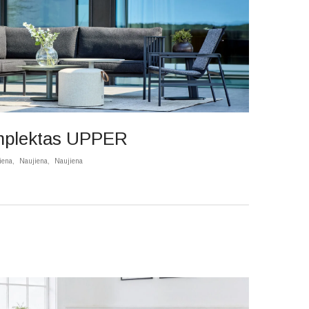
mplektas UPPER
iena
Naujiena
Naujiena