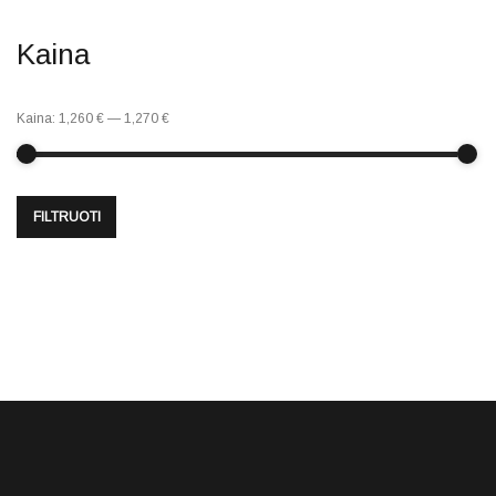
Kaina
Kaina:
1,260 €
—
1,270 €
FILTRUOTI