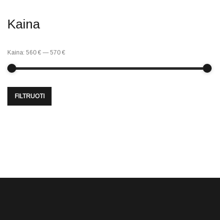
Kaina
Kaina:
560 €
—
570 €
FILTRUOTI