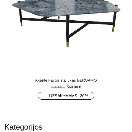
Akante kavos staliukas BERGAMO
710.00
€
569.00
€
UŽSAKYMAMS -20%
Kategorijos