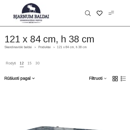
121 x 84 cm, h 38 cm
Skandinaviški baldai
Produktai
121 x 84 cm, h 38 cm
>
>
Rodyti
12
15
30
Rūšiuoti pagal
Filtruoti