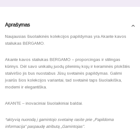
Aprašymas
Naujausias šiuolaikinės kolekcijos papildymas yra Akante kavos
staliukas BERGAMO.
Akante kavos staliukas BERGAMO – proporcingas ir stilingas
kūrinys. Dėl savo unikalių juodų plieninių kojų ir keraminės plokštės
stalviršio jis bus nuostabus Jūsų svetainės papildymas. Galimi
įvairūs šios kolekcijos variantai, tad svetainė taps šiuolaikiška,
moderni ir elegantiška.
AKANTE – inovaciniai šiuolaikiniai baldai.
*aktyvią nuorodą į gamintojo svetainę rasite prie „Papildoma
informacija” paspaudę atributą „Gamintojas”.