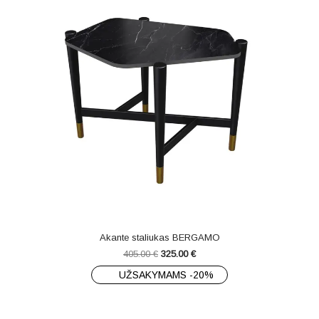
Akante staliukas BERGAMO
405.00
€
325.00
€
UŽSAKYMAMS -20%