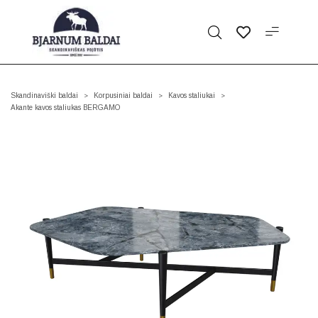
Skandinaviški baldai
Korpusiniai baldai
Kavos staliukai
>
>
>
Akante kavos staliukas BERGAMO