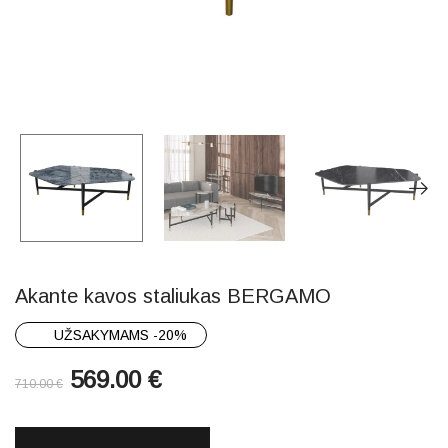
Akante kavos staliukas BERGAMO
UŽSAKYMAMS -20%
569.00
€
710.00
€