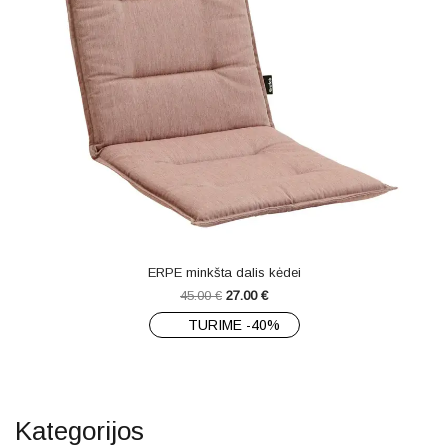
ERPE minkšta dalis kėdei
45.00
€
27.00
€
TURIME -40%
Kategorijos