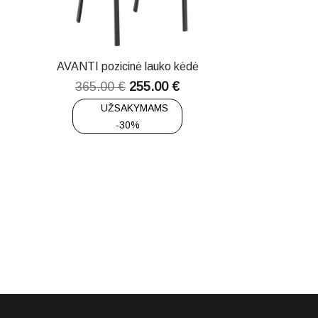
AVANTI pozicinė lauko kėdė
365.00
€
255.00
€
UŽSAKYMAMS
-30%