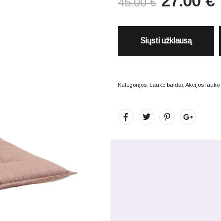
27.00
€
45.00
€
Siųsti užklausą
Kategorijos:
Lauko baldai
,
Akcijos lauk