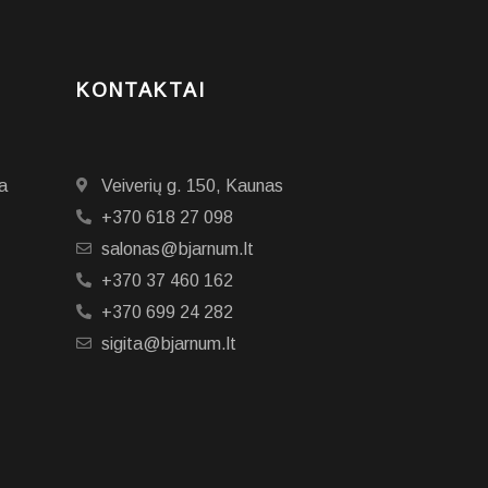
KONTAKTAI
a
Veiverių g. 150, Kaunas
+370 618 27 098
salonas@bjarnum.lt
+370 37 460 162
+370 699 24 282
sigita@bjarnum.lt