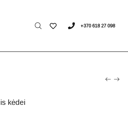
I
+370 618 27 098
is kėdei