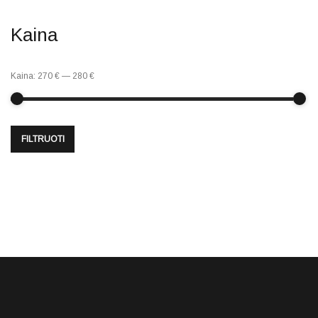
Kaina
Kaina:
270 €
—
280 €
FILTRUOTI