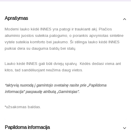
Aprašymas
Moderni lauko kėdė INNES yra patogi ir traukianti akį. Plačios
aliuminio juostos suteikia patogumo, o porankis apvyniotas sintetine
vytele suteikia komforto bei jaukumo. Ši stilinga lauko kėdė INNES
puikiai dera su dauguma baldų bei stalų.
Lauko kėdė INNES gali būti dviejų spalvų. Kėdės dedasi viena ant
kitos, tad sandėliuojant neužima daug vietos.
*aktyvią nuorodą į gamintojo svetainę rasite prie „Papildoma
informacija” paspaudę atributą „Gamintojas”.
*užsakomas baldas.
Papildoma informacija