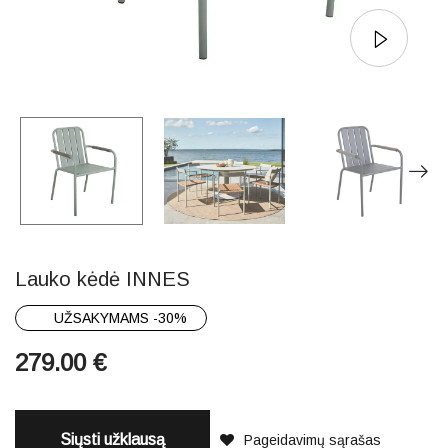
Lauko kėdė INNES
UŽSAKYMAMS -30%
279.00
€
Siųsti užklausą
Pageidavimų sąrašas