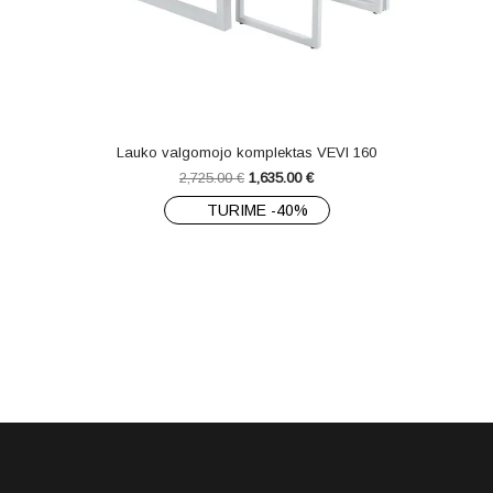
Lauko valgomojo komplektas VEVI 160
2,725.00
€
1,635.00
€
TURIME -40%