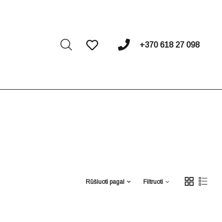
I
+370 618 27 098
Rūšiuoti pagal
Filtruoti