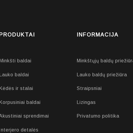
PRODUKTAI
INFORMACIJA
Minkšti baldai
Minkštųjų baldų priežiūr
Lauko baldai
Lauko baldų priežiūra
Kėdės ir stalai
Straipsniai
Korpusiniai baldai
Lizingas
Akustiniai sprendimai
Privatumo politika
Interjero detalės