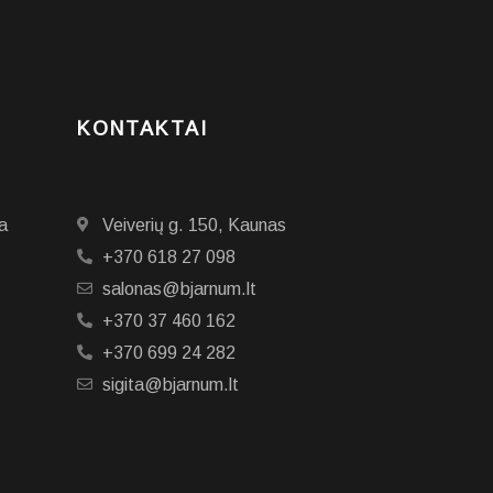
KONTAKTAI
a
Veiverių g. 150, Kaunas
+370 618 27 098
salonas@bjarnum.lt
+370 37 460 162
+370 699 24 282
sigita@bjarnum.lt