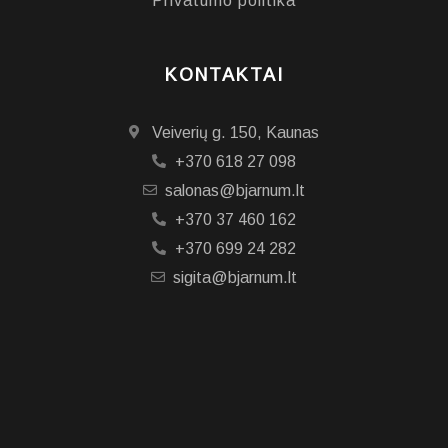
Privatumo politika
KONTAKTAI
Veiverių g. 150, Kaunas
+370 618 27 098
salonas@bjarnum.lt
+370 37 460 162
+370 699 24 282
sigita@bjarnum.lt