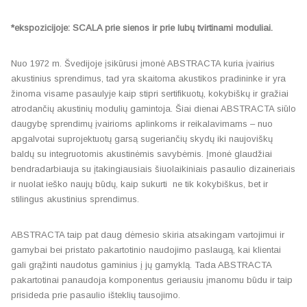
*ekspozicijoje: SCALA prie sienos ir prie lubų tvirtinami moduliai.
Nuo 1972 m. Švedijoje įsikūrusi įmonė ABSTRACTA kuria įvairius
akustinius sprendimus, tad yra skaitoma akustikos pradininke ir yra
žinoma visame pasaulyje kaip stipri sertifikuotų, kokybiškų ir gražiai
atrodančių akustinių modulių gamintoja. Šiai dienai ABSTRACTA siūlo
daugybę sprendimų įvairioms aplinkoms ir reikalavimams – nuo
apgalvotai suprojektuotų garsą sugeriančių skydų iki naujoviškų
baldų su integruotomis akustinėmis savybėmis. Įmonė glaudžiai
bendradarbiauja su įtakingiausiais šiuolaikiniais pasaulio dizaineriais
ir nuolat ieško naujų būdų, kaip sukurti ne tik kokybiškus, bet ir
stilingus akustinius sprendimus.
ABSTRACTA taip pat daug dėmesio skiria atsakingam vartojimui ir
gamybai bei pristato pakartotinio naudojimo paslaugą, kai klientai
gali grąžinti naudotus gaminius į jų gamyklą. Tada ABSTRACTA
pakartotinai panaudoja komponentus geriausiu įmanomu būdu ir taip
prisideda prie pasaulio išteklių tausojimo.