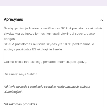
Aprašymas
Švedų gamintojo Abstracta sertifikuotas SCALA pastatomas akustinis
skydas yra gofruotos formos, kuri ypač efektingai sugeria garso
bangas.
SCALA pastatomas akustinis skydas yra 100% perdirbamas, o
audinys patvirtintas ES ekologiniu ženklu.
Galima rinktis tarp skirtingų pertvaros matmenų bei spalvų.
Dizainerė: Anya Sebton.
*aktyvią nuorodą į gamintojo svetainę rasite paspaudę atributą
„Gamintojas”.
*užsakomas produktas.