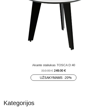
Akante staliukas TOSCA D:40
310.00
€
249.00
€
UŽSAKYMAMS -20%
Kategorijos