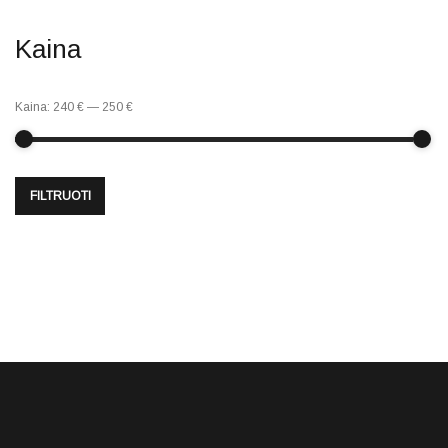
Kaina
Kaina:
240 €
—
250 €
FILTRUOTI