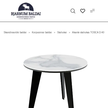
Skandinaviški baldai
Korpusiniai baldai
Staliukai
Akante staliukas TOSCA D:40
>
>
>