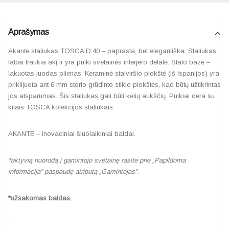
Aprašymas
Akante staliukas TOSCA D:40 – paprasta, bet elegantiška. Staliukas
labai traukia akį ir yra puiki svetainės interjero detalė. Stalo bazė –
lakuotas juodas plienas. Keraminė stalviršio plokštė (iš Ispanijos) yra
priklijuota ant 6 mm storio grūdinto stiklo plokštės, kad būtų užtikrintas
jos atsparumas. Šis staliukas gali būti kelių aukščių. Puikiai dera su
kitais TOSCA kolekcijos staliukais.
AKANTE – inovaciniai šiuolaikiniai baldai.
*aktyvią nuorodą į gamintojo svetainę rasite prie „Papildoma
informacija” paspaudę atributą „Gamintojas”.
*užsakomas baldas.