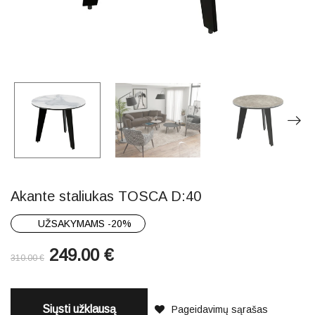
Akante staliukas TOSCA D:40
UŽSAKYMAMS -20%
249.00
€
310.00
€
Siųsti užklausą
Pageidavimų sąrašas