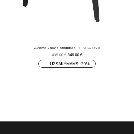
Akante kavos staliukas TOSCA D:70
435.00
€
349.00
€
UŽSAKYMAMS -20%