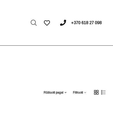
I
+370 618 27 098
Rūšiuoti pagal
Filtruoti