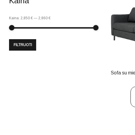
Kaina
Kaina:
2,850 €
—
2,860 €
FILTRUOTI
Sofa su m