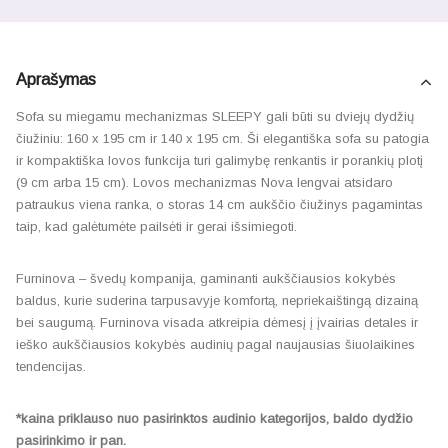
Aprašymas
Sofa su miegamu mechanizmas SLEEPY gali būti su dviejų dydžių
čiužiniu: 160 x 195 cm ir 140 x 195 cm. Ši elegantiška sofa su patogia
ir kompaktiška lovos funkcija turi galimybę renkantis ir porankių plotį
(9 cm arba 15 cm). Lovos mechanizmas Nova lengvai atsidaro
patraukus viena ranka, o storas 14 cm aukščio čiužinys pagamintas
taip, kad galėtumėte pailsėti ir gerai išsimiegoti.
Furninova – švedų kompanija, gaminanti aukščiausios kokybės
baldus, kurie suderina tarpusavyje komfortą, nepriekaištingą dizainą
bei saugumą. Furninova visada atkreipia dėmesį į įvairias detales ir
ieško aukščiausios kokybės audinių pagal naujausias šiuolaikines
tendencijas.
*kaina priklauso nuo pasirinktos audinio kategorijos, baldo dydžio
pasirinkimo ir pan.