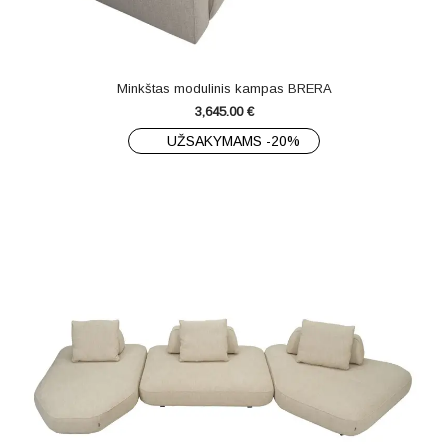
Minkštas modulinis kampas BRERA
3,645.00
€
UŽSAKYMAMS -20%