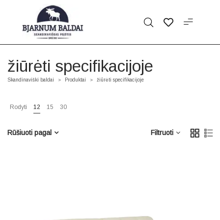
žiūrėti specifikacijoje
Skandinaviški baldai
Produktai
žiūrėti specifikacijoje
>
>
Rodyti
12
15
30
Rūšiuoti pagal
Filtruoti