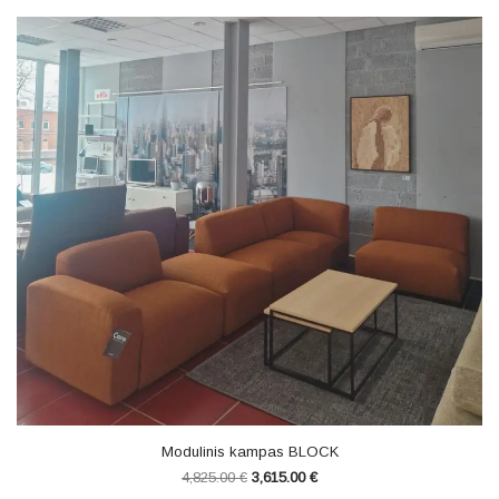
Modulinis kampas BLOCK
4,825.00
€
3,615.00
€