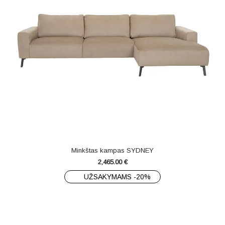
Minkštas kampas SYDNEY
2,465.00
€
UŽSAKYMAMS -20%